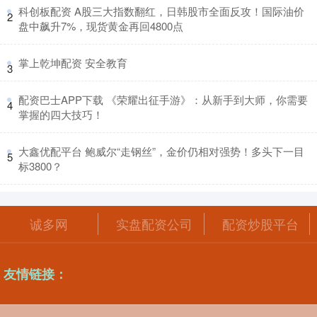
​科创板配资 A股三大指数翻红，日韩股市全面反攻！国际油价
2
盘中飙升7%，现货黄金再回4800点
​掌上乾坤配资 安全教育
3
​配资巴士APP下载 《荣耀出征手游》：从新手到大师，你需要
4
掌握的四大技巧！
​大鑫优配平台 鲍威尔“走钢丝”，金价仍相对强势！多头下一目
5
标3800？
诚多网
实盘配资公司
配资炒股平台
友情链接：