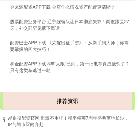
金来源配资APP下载 金店什么情况资产配置更清晰？
股票配资业务平台 辽宁舰编队让日本彻底失算！两度跟丢27
天，外交部罕见撂下重话
配资巴士APP下载 《荣耀出征手游》：从新手到大师，你需
要掌握的四大技巧！
和金配资APP下载 8年“大限”已到，第一批电车真成废铁了？
只有这类车逃过一劫
推荐资讯
​易跟投配资官网 刺激不重样！和平精英7周年盛典落地长沙，
1
IP与城市双向奔赴