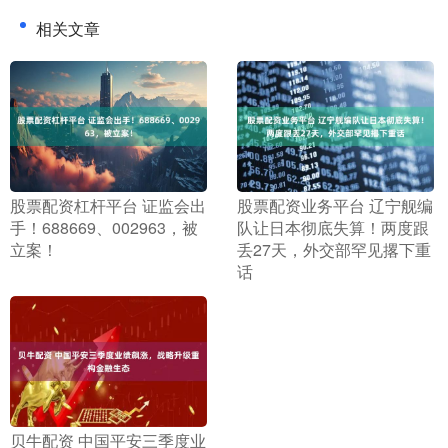
相关文章
​股票配资杠杆平台 证监会出
​股票配资业务平台 辽宁舰编
手！688669、002963，被
队让日本彻底失算！两度跟
立案！
丢27天，外交部罕见撂下重
话
​贝牛配资 中国平安三季度业