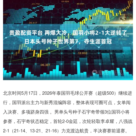
北京时间5月17日，2026年泰国羽毛球公开赛（超级500）继续进
行，国羽派出主力与新秀混编阵容，整体表现可圈可点，女单闯
入决赛、多项跻身四强 。男单头号种子石宇奇带领3位国羽小将
参赛，石宇奇状态稳定，首轮2-0金廷，次轮轻取李卓耀，八强战
2-1（21-14、13-21、21-16）力克渡边航贵，半决赛赛前退赛。