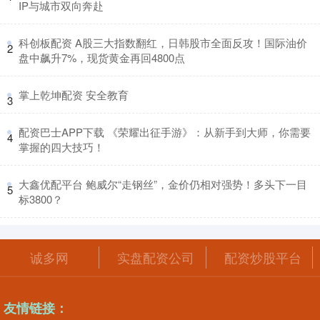
IP与城市双向奔赴
​科创板配资 A股三大指数翻红，日韩股市全面反攻！国际油价
2
盘中飙升7%，现货黄金再回4800点
​掌上乾坤配资 安全教育
3
​配资巴士APP下载 《荣耀出征手游》：从新手到大师，你需要
4
掌握的四大技巧！
​大鑫优配平台 鲍威尔“走钢丝”，金价仍相对强势！多头下一目
5
标3800？
诚多网
实盘配资公司
配资炒股平台
友情链接：