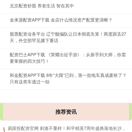
北京配资炒股 养老生活 智在其中
金来源配资APP下载 金店什么情况资产配置更清晰？
股票配资业务平台 辽宁舰编队让日本彻底失算！两度跟丢27
天，外交部罕见撂下重话
配资巴士APP下载 《荣耀出征手游》：从新手到大师，你需
要掌握的四大技巧！
和金配资APP下载 8年“大限”已到，第一批电车真成废铁了？
只有这类车逃过一劫
推荐资讯
​易跟投配资官网 刺激不重样！和平精英7周年盛典落地长沙，
1