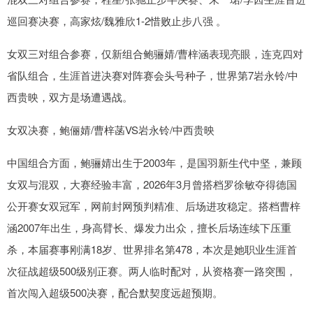
巡回赛决赛，高家炫/魏雅欣1-2惜败止步八强 。
女双三对组合参赛，仅新组合鲍骊婧/曹梓涵表现亮眼，连克四对
省队组合，生涯首进决赛对阵赛会头号种子，世界第7岩永铃/中
西贵映，双方是场遭遇战。
女双决赛，鲍俪婧/曹梓菡VS岩永铃/中西贵映
中国组合方面，鲍骊婧出生于2003年，是国羽新生代中坚，兼顾
女双与混双，大赛经验丰富，2026年3月曾搭档罗徐敏夺得德国
公开赛女双冠军，网前封网预判精准、后场进攻稳定。搭档曹梓
涵2007年出生，身高臂长、爆发力出众，擅长后场连续下压重
杀，本届赛事刚满18岁、世界排名第478，本次是她职业生涯首
次征战超级500级别正赛。两人临时配对，从资格赛一路突围，
首次闯入超级500决赛，配合默契度远超预期。