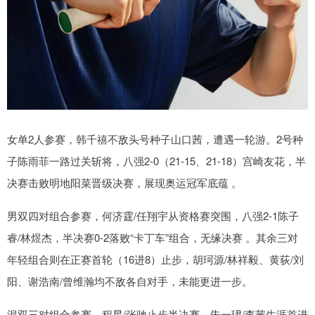
女单2人参赛，韩千禧不敌头号种子山口茜，遭遇一轮游。2号种
子陈雨菲一路过关斩将，八强2-0（21-15、21-18）宫崎友花，半
决赛击败明地阳菜晋级决赛，展现奥运冠军底蕴 。
男双四对组合参赛，何济霆/任翔宇从资格赛突围，八强2-1陈子
睿/林煜杰，半决赛0-2落败“卡丁车”组合，无缘决赛 。其余三对
年轻组合则在正赛首轮（16进8）止步，胡珂源/林祥毅、黄荻/刘
阳、谢浩南/曾维瀚均不敌各自对手，未能更进一步。
混双三对组合参赛，程星/张驰止步半决赛、朱一珺/李茜生涯首进