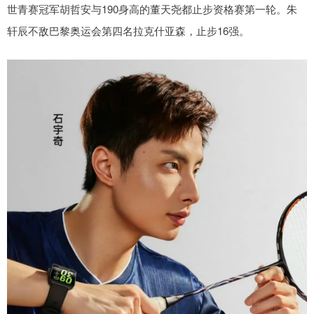
世青赛冠军胡哲安与190身高的董天尧都止步资格赛第一轮。朱
轩辰不敌巴黎奥运会第四名拉克什亚森，止步16强。