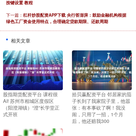
按键设置 教程
下一篇：
杠杆炒股配资APP下载 央行答澎湃：鼓励金融机构根据
绿色工厂资金使用特点，合理确定贷款期限、还款周期
相关文章
​股指期货配资平台 课程很
​拾贝赢配资平台 邻居家的茄
AI! 苏州市相城区度假区
子长到了我家院子里，他嚣
（阳澄湖镇）“澄”长学堂正
张：有本事砍了啊！我没
式开班
闹，只用了一招，1个月
后，他还赔我300