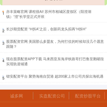
​亦丰策略官网 课程很AI! 苏州市相城区度假区（阳澄湖
1
镇）“澄”长学堂正式开班
​长沙期货配资 “H拆A”之后，创新药龙头拟再“H拆H”
2
​股票配资官网 美国那么多盟友，为何打仗的时候却没几个愿意
3
跟随？
​现在股票配资APP下载 马来西亚东海岸铁路哥打巴鲁至鹅唛段
4
实现轨道铺通
​锴安配资平台 聚势海南自贸港 超200家上市公司共探出海机遇
5
诚多网
实盘配资公司
配资炒股平台