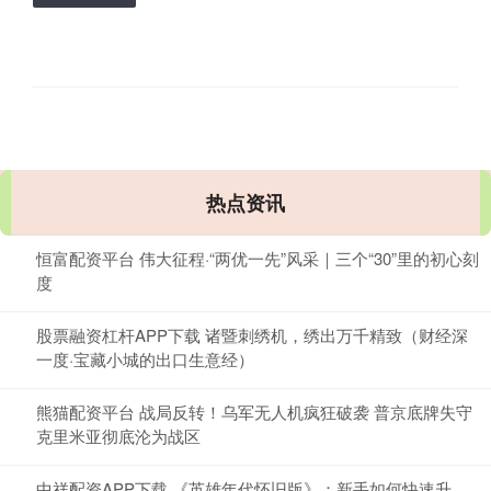
热点资讯
恒富配资平台 伟大征程·“两优一先”风采｜三个“30”里的初心刻
度
股票融资杠杆APP下载 诸暨刺绣机，绣出万千精致（财经深
一度·宝藏小城的出口生意经）
熊猫配资平台 战局反转！乌军无人机疯狂破袭 普京底牌失守
克里米亚彻底沦为战区
中祥配资APP下载 《英雄年代怀旧版》：新手如何快速升