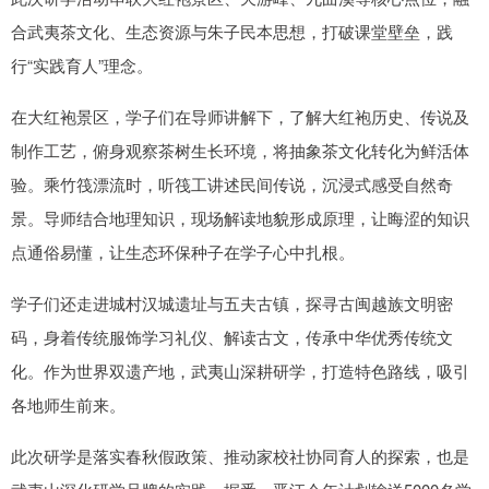
合武夷茶文化、生态资源与朱子民本思想，打破课堂壁垒，践
行“实践育人”理念。
在大红袍景区，学子们在导师讲解下，了解大红袍历史、传说及
制作工艺，俯身观察茶树生长环境，将抽象茶文化转化为鲜活体
验。乘竹筏漂流时，听筏工讲述民间传说，沉浸式感受自然奇
景。导师结合地理知识，现场解读地貌形成原理，让晦涩的知识
点通俗易懂，让生态环保种子在学子心中扎根。
学子们还走进城村汉城遗址与五夫古镇，探寻古闽越族文明密
码，身着传统服饰学习礼仪、解读古文，传承中华优秀传统文
化。作为世界双遗产地，武夷山深耕研学，打造特色路线，吸引
各地师生前来。
此次研学是落实春秋假政策、推动家校社协同育人的探索，也是