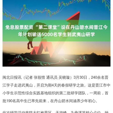
闽北日报讯（记者 张筱惜 通讯员 吴晓璇）3月30日，240余名晋
江学子走进武夷山，开启为期4天的春假研学之旅。这是晋江市中
小学生示范性综合实践基地组织的第二批研学团队，一周前，首
批190名高中生已率先前来，在丹山碧水间涵养少年初心。
此次研学活动串联大红袍景区、天游峰、九曲溪等核心点位，融