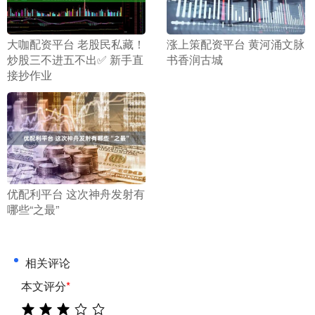
​大咖配资平台 老股民私藏！
​涨上策配资平台 黄河涌文脉
炒股三不进五不出✅ 新手直
书香润古城
接抄作业
​优配利平台 这次神舟发射有
哪些“之最”
相关评论
本文评分
*