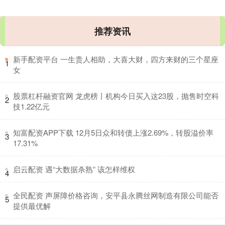
推荐资讯
​新手配资平台 一生贵人相助，大喜大财，四方来财的三个星座
1
女
​股票杠杆融资官网 龙虎榜丨机构今日买入这23股，抛售时空科
2
技1.22亿元
​知富配资APP下载 12月5日众和转债上涨2.69%，转股溢价率
3
17.31%
​启云配资 遇“大数据杀熟” 该怎样维权
4
​全民配资 声屏障价格咨询，安平县永腾丝网制造有限公司能否
5
提供最优解