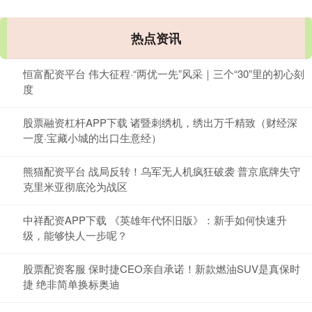
热点资讯
恒富配资平台 伟大征程·“两优一先”风采｜三个“30”里的初心刻
度
股票融资杠杆APP下载 诸暨刺绣机，绣出万千精致（财经深
一度·宝藏小城的出口生意经）
熊猫配资平台 战局反转！乌军无人机疯狂破袭 普京底牌失守
克里米亚彻底沦为战区
中祥配资APP下载 《英雄年代怀旧版》：新手如何快速升
级，能够快人一步呢？
股票配资客服 保时捷CEO亲自承诺！新款燃油SUV是真保时
捷 绝非简单换标奥迪