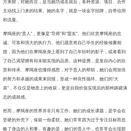
方来财，对她而言，是当她功成名就后，各种资源、项目、合作
主动找上门来的结果。她的名字，就是一块金字招牌，自带信用
和流量。
摩羯座的“贵人”，更像是“导师”和“盟友”。他们欣赏摩羯座的忠
诚、可靠和强大的执行力。他们愿意将自己毕生的经验倾囊相
授，因为他们在摩羯座身上看到了自己年轻时的影子，或者看到
了自己渴望拥有却未能实现的品质。这种提携，是发自内心的欣
赏和传承。摩羯座也懂得感恩，对于贵人的帮助，她们会用加倍
的努力和卓越的成果来回报，形成一种良性循环。她们的“大
喜”，不仅仅是物质上的收获，更是自我价值实现后的那种踌躇满
志的成就感。
然而，摩羯座的世界并非只有工作。她们的成长课题，是学会在
坚硬的外壳下，保留一份柔软。她们常常因为过于专注目标而忽
略了身边的人和事。有趣的是，她们的贵人中，也常常会出现那