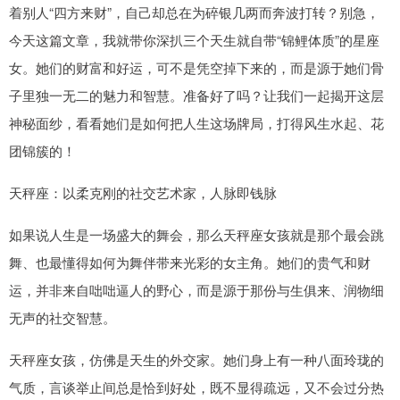
着别人“四方来财”，自己却总在为碎银几两而奔波打转？别急，
今天这篇文章，我就带你深扒三个天生就自带“锦鲤体质”的星座
女。她们的财富和好运，可不是凭空掉下来的，而是源于她们骨
子里独一无二的魅力和智慧。准备好了吗？让我们一起揭开这层
神秘面纱，看看她们是如何把人生这场牌局，打得风生水起、花
团锦簇的！
天秤座：以柔克刚的社交艺术家，人脉即钱脉
如果说人生是一场盛大的舞会，那么天秤座女孩就是那个最会跳
舞、也最懂得如何为舞伴带来光彩的女主角。她们的贵气和财
运，并非来自咄咄逼人的野心，而是源于那份与生俱来、润物细
无声的社交智慧。
天秤座女孩，仿佛是天生的外交家。她们身上有一种八面玲珑的
气质，言谈举止间总是恰到好处，既不显得疏远，又不会过分热