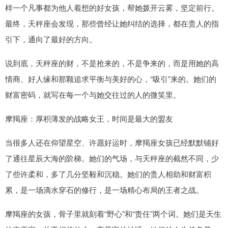
样一个凡事都为他人着想的好女孩，帮她拨开云雾，坚定前行。
最终，天秤座会发现，那些曾经让她纠结的选择，都在贵人的指
引下，通向了最好的方向。
说到底，天秤座的财，不是抢来的，不是争来的，而是用她的高
情商、好人缘和那颗追求平衡与美好的心，“吸引”来的。她们的
财富密码，就写在每一个与她交往过的人的微笑里。
摩羯座：厚积薄发的战略女王，时间是最大的盟友
当很多人还在仰望星空、许愿好运时，摩羯座女孩已经默默铺好
了通往星辰大海的阶梯。她们的气场，与天秤座的截然不同，少
了些许柔和，多了几分坚毅和沉稳。她们的贵人相助和财富积
累，是一场滴水穿石的修行，是一场精心布局的王者之战。
摩羯座的女孩，骨子里就刻着“野心”和“责任”两个词。她们是天生