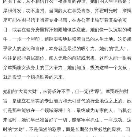
的实干家，从不相信什么一夜暴富的神话。她们的人生信条是：
厚积薄发，功不唐捐。当同龄人在享受青春、挥霍时光时，摩羯
座可能在图书馆里啃着专业书籍，在办公室里钻研着复杂的项
目，或者在健身房里挥汗如雨地锻炼意志。她们像一头沉默的耕
牛，一步一个脚印，踏踏实实地耕耘着自己的人生土地。这份超
乎常人的坚韧和自律，本身就是最强的吸引力。她们的“贵人”，
往往是那些身居高位、阅人无数的前辈或老板。这些人能一眼看
穿摩羯座女孩身上的巨大潜力，她们知道，投资这样一个女孩，
就是投资一个稳操胜券的未来。
她们的“大喜大财”，来得或许不早，但一定很“厚”。摩羯座的财
富，是建立在坚实的专业能力和无可替代的行业地位之上的。她
们是那种能够在一个领域深耕十年，最终成为专家的人。当机会
来临时，她们早已准备好了一切，能够牢牢抓住，一举成功。这
时的“大财”，不是偶然的彩票，而是长期努力后必然的爆发。四