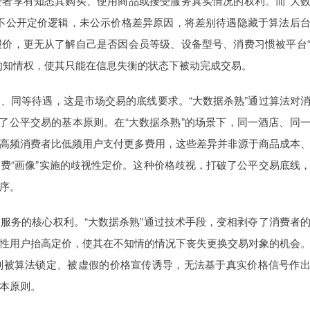
者享有知悉其购买、使用商品或接受服务真实情况的权利。而“大
不公开定价逻辑，未公示价格差异原因，将差别待遇隐藏于算法后
价，更无从了解自己是否因会员等级、设备型号、消费习惯被平台
的知情权，使其只能在信息失衡的状态下被动完成交易。
、同等待遇，这是市场交易的底线要求。“大数据杀熟”通过算法对
背了公平交易的基本原则。在“大数据杀熟”的场景下，同一酒店、同
高频消费者比低频用户支付更多费用，这些差异并非源于商品成本
费“画像”实施的歧视性定价。这种价格歧视，打破了公平交易底线
序。
服务的核心权利。“大数据杀熟”通过技术手段，变相剥夺了消费者
性用户抬高定价，使其在不知情的情况下丧失更换交易对象的机会
则被算法锁定、被虚假的价格宣传诱导，无法基于真实价格信号作
本原则。