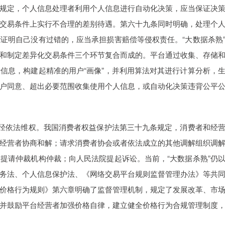
规定，个人信息处理者利用个人信息进行自动化决策，应当保证决
交易条件上实行不合理的差别待遇。第六十九条同时明确，处理个
证明自己没有过错的，应当承担损害赔偿等侵权责任。“大数据杀熟
和制定差异化交易条件三个环节复合而成的。平台通过收集、存储
信息，构建起精准的用户“画像”，并利用算法对其进行计算分析，
户同意、超出必要范围收集使用个人信息，或自动化决策违背公平
途径依法维权。我国消费者权益保护法第三十九条规定，消费者和经
经营者协商和解；请求消费者协会或者依法成立的其他调解组织调
提请仲裁机构仲裁；向人民法院提起诉讼。当前，“大数据杀熟”仍
务法、个人信息保护法、《网络交易平台规则监督管理办法》等共
价格行为规则》第六章明确了监督管理机制，规定了发展改革、市
并鼓励平台经营者加强价格自律，建立健全价格行为合规管理制度