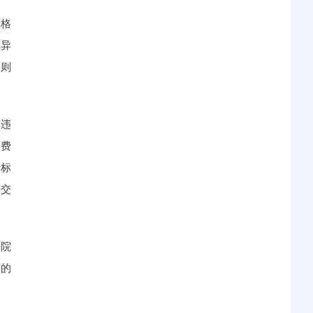
价格
差异
，则
得违
消费
费标
等交
法院
置的