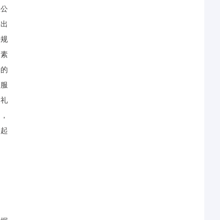
息公
提出
关规
因素
务的
带服
、礼
为，
、起