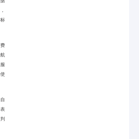
数据
台，
“标
消费
一航
、服
，使
的自
。表
出判