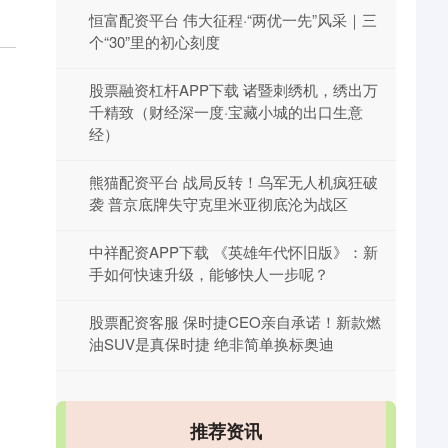
恒富配资平台 伟大征程·“两优一先”风采｜三
个“30”里的初心刻度
股票融资杠杆APP下载 诸暨刺绣机，绣出万
千精致（财经深一度·宝藏小城的出口生意
经）
熊猫配资平台 战局反转！乌军无人机疯狂破
袭 普京底牌失守克里米亚彻底沦为战区
中祥配资APP下载 《英雄年代怀旧版》：新
手如何快速升级，能够快人一步呢？
股票配资客服 保时捷CEO亲自承诺！新款燃
油SUV是真保时捷 绝非简单换标奥迪
推荐资讯