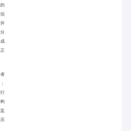
策的
人信
”并
和分
生成
公正
营者
解；
以行
同构
场监
，压