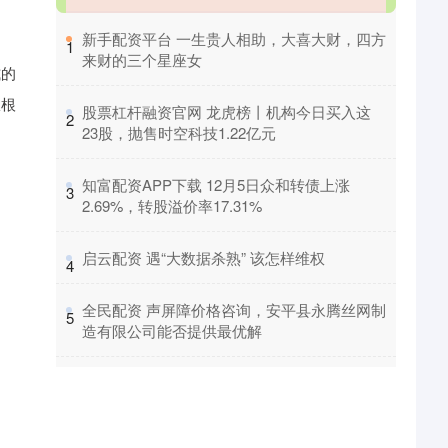
​新手配资平台 一生贵人相助，大喜大财，四方
1
来财的三个星座女
式的
从根
​股票杠杆融资官网 龙虎榜丨机构今日买入这
2
23股，抛售时空科技1.22亿元
​知富配资APP下载 12月5日众和转债上涨
3
2.69%，转股溢价率17.31%
​启云配资 遇“大数据杀熟” 该怎样维权
4
​全民配资 声屏障价格咨询，安平县永腾丝网制
5
造有限公司能否提供最优解