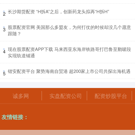
​长沙期货配资 “H拆A”之后，创新药龙头拟再“H拆H”
2
​股票配资官网 美国那么多盟友，为何打仗的时候却没几个愿意
3
跟随？
​现在股票配资APP下载 马来西亚东海岸铁路哥打巴鲁至鹅唛段
4
实现轨道铺通
​锴安配资平台 聚势海南自贸港 超200家上市公司共探出海机遇
5
诚多网
实盘配资公司
配资炒股平台
友情链接：