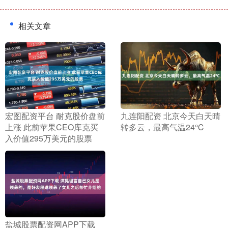
相关文章
​宏图配资平台 耐克股价盘前
​九连阳配资 北京今天白天晴
上涨 此前苹果CEO库克买
转多云，最高气温24℃
入价值295万美元的股票
​盐城股票配资网APP下载