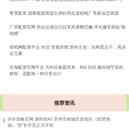
尊享配资 国家能源局提出用好用足虚拟电厂等新业态资源
广禾配资官网 协议达成次日以军再袭黎巴嫩 停火撤军面临“落
地难”
搭档网配资平台 对话“灵视异闻”系列主创：先构思点子，再决
定元素
京海配资官网平台 为年轻家庭而来，MG ES5 藏在细节里的
精智，适配每一种日常出行
推荐资讯
​亦丰策略官网 课程很AI! 苏州市相城区度假区（阳澄湖
1
镇）“澄”长学堂正式开班