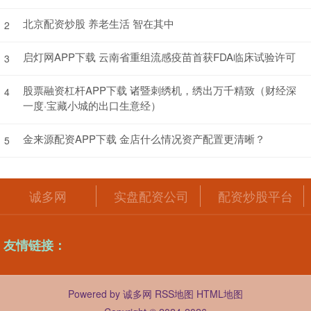
北京配资炒股 养老生活 智在其中
2
启灯网APP下载 云南省重组流感疫苗首获FDA临床试验许可
3
股票融资杠杆APP下载 诸暨刺绣机，绣出万千精致（财经深
4
一度·宝藏小城的出口生意经）
金来源配资APP下载 金店什么情况资产配置更清晰？
5
诚多网
实盘配资公司
配资炒股平台
友情链接：
Powered by
诚多网
RSS地图
HTML地图