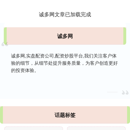
诚多网文章已加载完成
诚多网
诚多网,实盘配资公司,配资炒股平台,我们关注客户体
验的细节，从细节处提升服务质量，为客户创造更好
的投资体验。
话题标签