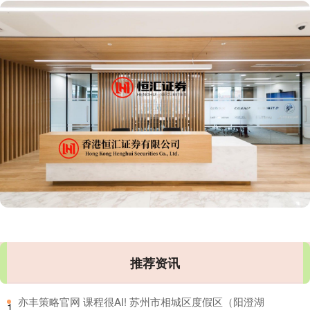
推荐资讯
​亦丰策略官网 课程很AI! 苏州市相城区度假区（阳澄湖
1