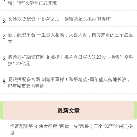
镇）“澄”长学堂正式开班
​长沙期货配资 “H拆A”之后，创新药龙头拟再“H拆H”
2
​新手配资平台 一生贵人相助，大喜大财，四方来财的三个星座
3
女
​股票杠杆融资官网 龙虎榜丨机构今日买入这23股，抛售时空科
4
技1.22亿元
​易跟投配资官网 刺激不重样！和平精英7周年盛典落地长沙，
5
IP与城市双向奔赴
最新文章
恒富配资平台 伟大征程·“两优一先”风采｜三个“30”里的初心刻
1
度