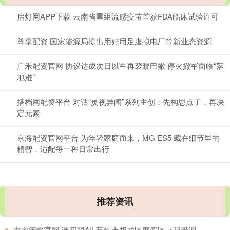
启灯网APP下载 云南省重组流感疫苗首获FDA临床试验许可
尊享配资 国家能源局提出用好用足虚拟电厂等新业态资源
广禾配资官网 协议达成次日以军再袭黎巴嫩 停火撤军面临“落
地难”
搭档网配资平台 对话“灵视异闻”系列主创：先构思点子，再决
定元素
京海配资官网平台 为年轻家庭而来，MG ES5 藏在细节里的
精智，适配每一种日常出行
推荐资讯
​亦丰策略官网 课程很AI! 苏州市相城区度假区（阳澄湖