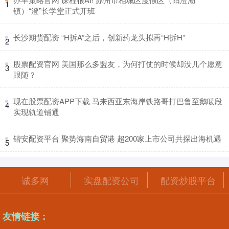
1
镇）“澄”长学堂正式开班
​长沙期货配资 “H拆A”之后，创新药龙头拟再“H拆H”
2
​股票配资官网 美国那么多盟友，为何打仗的时候却没几个愿意
3
跟随？
​现在股票配资APP下载 马来西亚东海岸铁路哥打巴鲁至鹅唛段
4
实现轨道铺通
​锴安配资平台 聚势海南自贸港 超200家上市公司共探出海机遇
5
诚多网
实盘配资公司
配资炒股平台
友情链接：