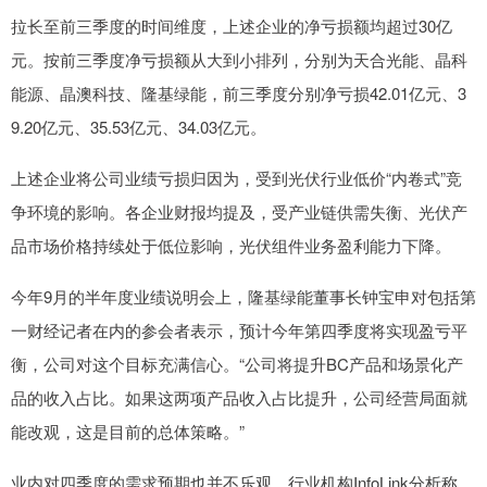
拉长至前三季度的时间维度，上述企业的净亏损额均超过30亿
元。按前三季度净亏损额从大到小排列，分别为天合光能、晶科
能源、晶澳科技、隆基绿能，前三季度分别净亏损42.01亿元、3
9.20亿元、35.53亿元、34.03亿元。
上述企业将公司业绩亏损归因为，受到光伏行业低价“内卷式”竞
争环境的影响。各企业财报均提及，受产业链供需失衡、光伏产
品市场价格持续处于低位影响，光伏组件业务盈利能力下降。
今年9月的半年度业绩说明会上，隆基绿能董事长钟宝申对包括第
一财经记者在内的参会者表示，预计今年第四季度将实现盈亏平
衡，公司对这个目标充满信心。“公司将提升BC产品和场景化产
品的收入占比。如果这两项产品收入占比提升，公司经营局面就
能改观，这是目前的总体策略。”
业内对四季度的需求预期也并不乐观。行业机构InfoLink分析称，