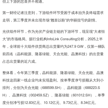
但上下游的悲喜并不相通。
第一财经记者注意到，下游组件环节受困于成本抬升及终端需求
走弱，第三季度并未出现市场“翘首以盼”的华丽扭亏的剧情。
光伏组件环节，作为光伏产业链主链的下游环节，现呈现“大者恒
大”的市场格局。据行业机构InfoLink Consulting分析，2025上半
年，全球前十大组件供货商总出货量约为247.9 GW，仅第一梯队
前四名（晶科能源、隆基绿能、天合光能、晶澳科技）的出货量
占总出货量的近六成。
整体看，今年第三季度，晶科能源、隆基绿能、天合光能、晶澳
科技这四家一线企业均未实现盈利。按单季度净亏损额从大到小
排列，分别为天合光能（688599.SH）、晶科能源（688223.S
H）、晶澳科技（002459.SZ）、隆基绿能（601012.SH），单季
度分别净亏损12.83亿元、10.12亿元、9.73亿元、8.34亿元。