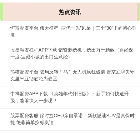
热点资讯
恒富配资平台 伟大征程·“两优一先”风采｜三个“30”里的初心刻
度
股票融资杠杆APP下载 诸暨刺绣机，绣出万千精致（财经深
一度·宝藏小城的出口生意经）
熊猫配资平台 战局反转！乌军无人机疯狂破袭 普京底牌失守
克里米亚彻底沦为战区
中祥配资APP下载 《英雄年代怀旧版》：新手如何快速升
级，能够快人一步呢？
股票配资客服 保时捷CEO亲自承诺！新款燃油SUV是真保时
捷 绝非简单换标奥迪