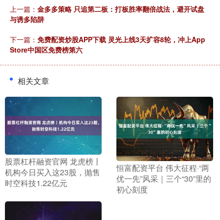
上一篇：
金多多策略 只追第二板：打板胜率翻倍战法，避开试盘
与诱多陷阱
下一篇：
免费配资炒股APP下载 灵光上线3天扩容8轮，冲上App
Store中国区免费榜第六
相关文章
​股票杠杆融资官网 龙虎榜丨
​恒富配资平台 伟大征程·“两
机构今日买入这23股，抛售
优一先”风采｜三个“30”里的
时空科技1.22亿元
初心刻度