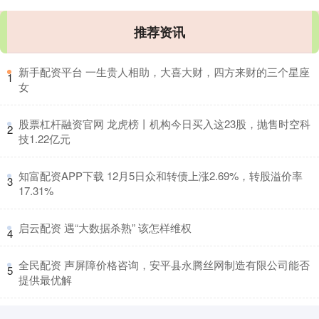
推荐资讯
​新手配资平台 一生贵人相助，大喜大财，四方来财的三个星座
1
女
​股票杠杆融资官网 龙虎榜丨机构今日买入这23股，抛售时空科
2
技1.22亿元
​知富配资APP下载 12月5日众和转债上涨2.69%，转股溢价率
3
17.31%
​启云配资 遇“大数据杀熟” 该怎样维权
4
​全民配资 声屏障价格咨询，安平县永腾丝网制造有限公司能否
5
提供最优解