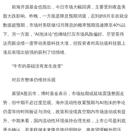
前海开源基金也指出，今日市场大幅回调，主要受到夜盘美
股大跌影响。昨晚，一方面是降息预期消退，迟到的9月非农就业
数据超预期，市场对美联储12月降息的概率预期迅速降至40%以
下。另一方面，“AI泡沫论”也继续打压市场风险偏好。尽管英伟
达亮眼业绩一度带动美股科技大涨，但投资者对高估值科技股上
涨后表现出较强的获利了结情绪。
“牛市的基础没有发生改变”
对后市整体仍维持乐观
展望A股后市，博时基金表示，市场短期或延续震荡整固走
势，但中期不必过度悲观。海外流动性收紧预期与AI泡沫的争论
仍需等待时间验证与消化，政策和业绩真空期内市场波动或有提
升。中期来看，国内流动性环境保持合理充裕，上市公司盈利底
逐步确认，若美联储未来降息路径明朗化，将有望缓解外部压