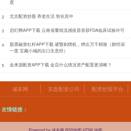
度
北京配资炒股 养老生活 智在其中
2
启灯网APP下载 云南省重组流感疫苗首获FDA临床试验许可
3
股票融资杠杆APP下载 诸暨刺绣机，绣出万千精致（财经深
4
一度·宝藏小城的出口生意经）
金来源配资APP下载 金店什么情况资产配置更清晰？
5
诚多网
实盘配资公司
配资炒股平台
友情链接：
Powered by
诚多网
RSS地图
HTML地图