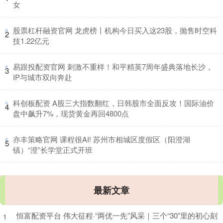
女
​股票杠杆融资官网 龙虎榜丨机构今日买入这23股，抛售时空科
2
技1.22亿元
​易跟投配资官网 刺激不重样！和平精英7周年盛典落地长沙，
3
IP与城市双向奔赴
​科创板配资 A股三大指数翻红，日韩股市全面反攻！国际油价
4
盘中飙升7%，现货黄金再回4800点
​亦丰策略官网 课程很AI! 苏州市相城区度假区（阳澄湖
5
镇）“澄”长学堂正式开班
最新文章
恒富配资平台 伟大征程·“两优一先”风采｜三个“30”里的初心刻
1