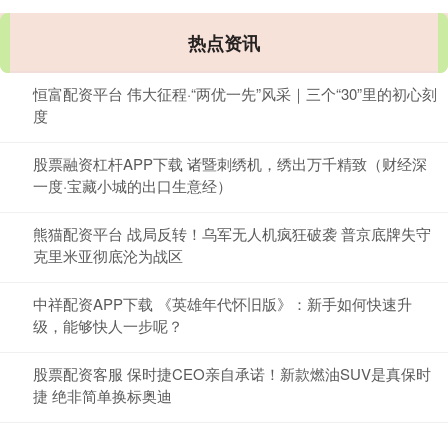
热点资讯
恒富配资平台 伟大征程·“两优一先”风采｜三个“30”里的初心刻
度
股票融资杠杆APP下载 诸暨刺绣机，绣出万千精致（财经深
一度·宝藏小城的出口生意经）
熊猫配资平台 战局反转！乌军无人机疯狂破袭 普京底牌失守
克里米亚彻底沦为战区
中祥配资APP下载 《英雄年代怀旧版》：新手如何快速升
级，能够快人一步呢？
股票配资客服 保时捷CEO亲自承诺！新款燃油SUV是真保时
捷 绝非简单换标奥迪