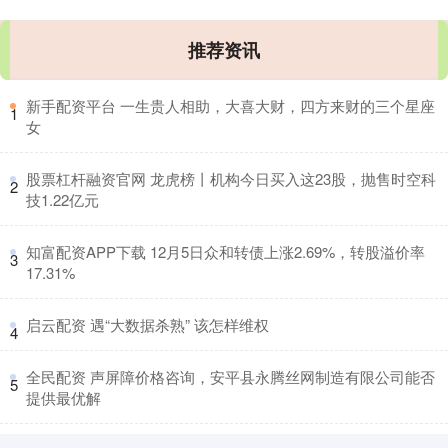
推荐资讯
​新手配资平台 一生贵人相助，大喜大财，四方来财的三个星座
1
女
​股票杠杆融资官网 龙虎榜丨机构今日买入这23股，抛售时空科
2
技1.22亿元
​知富配资APP下载 12月5日众和转债上涨2.69%，转股溢价率
3
17.31%
​启云配资 遇“大数据杀熟” 该怎样维权
4
​全民配资 声屏障价格咨询，安平县永腾丝网制造有限公司能否
5
提供最优解