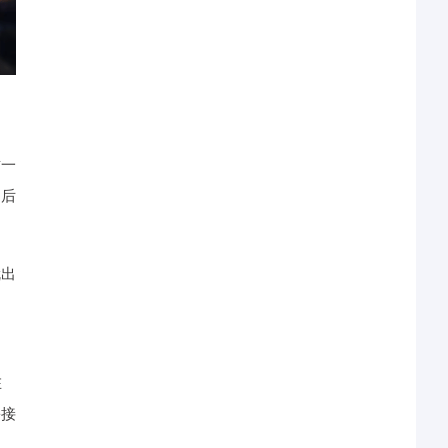
这一
的后
就出
，
在
份接