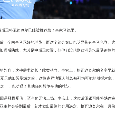
曼城后卫格瓦迪奥尔已经被推荐给了皇家马德里。
后一个向皇马示好的球员，而这个转会窗口也明显带有皇马色彩。
加强后防线，尤其是中后卫位置，但他们没想到欧洲足坛最受追捧
的阵容，这种需求助长了此类动向。事实上，格瓦迪奥尔的名字早
3年夏天他加盟曼城之前，这位克罗地亚人就曾被列为可能的引援对象
会之一，也劝退了其他任何想争夺他的球队。
原因是胫骨受伤，至今仍无法上场。事实上，这位后卫很可能将缺席
亚主帅会等到最后一刻才做出最终的弃用决定。格瓦迪奥尔在一月