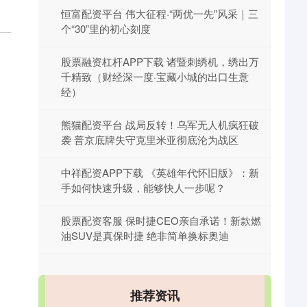
恒富配资平台 伟大征程·“两优一先”风采｜三
个“30”里的初心刻度
股票融资杠杆APP下载 诸暨刺绣机，绣出万
千精致（财经深一度·宝藏小城的出口生意
经）
熊猫配资平台 战局反转！乌军无人机疯狂破
袭 普京底牌失守克里米亚彻底沦为战区
中祥配资APP下载 《英雄年代怀旧版》：新
手如何快速升级，能够快人一步呢？
股票配资客服 保时捷CEO亲自承诺！新款燃
油SUV是真保时捷 绝非简单换标奥迪
推荐资讯