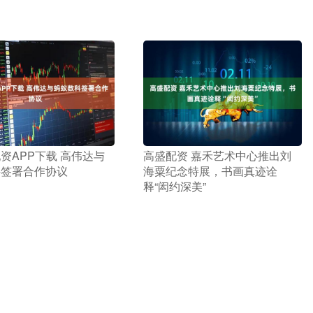
配资APP下载 高伟达与
​高盛配资 嘉禾艺术中心推出刘
科签署合作协议
海粟纪念特展，书画真迹诠
释“闳约深美”