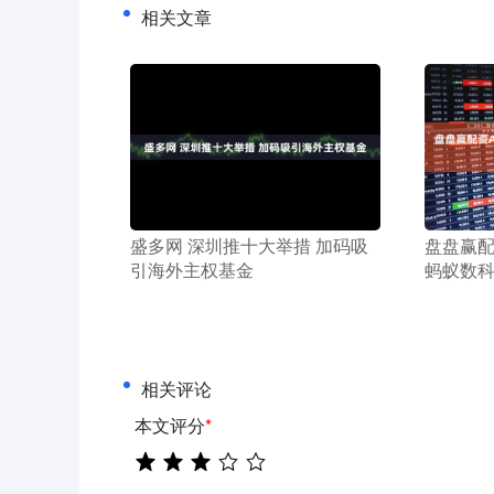
相关文章
​盛多网 深圳推十大举措 加码吸
​盘盘赢
引海外主权基金
蚂蚁数
相关评论
本文评分
*