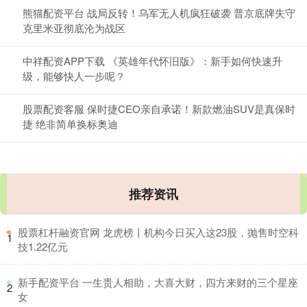
熊猫配资平台 战局反转！乌军无人机疯狂破袭 普京底牌失守
克里米亚彻底沦为战区
中祥配资APP下载 《英雄年代怀旧版》：新手如何快速升
级，能够快人一步呢？
股票配资客服 保时捷CEO亲自承诺！新款燃油SUV是真保时
捷 绝非简单换标奥迪
推荐资讯
​股票杠杆融资官网 龙虎榜丨机构今日买入这23股，抛售时空科
1
技1.22亿元
​新手配资平台 一生贵人相助，大喜大财，四方来财的三个星座
2
女