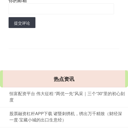
你的邮箱
*
提交评论
热点资讯
恒富配资平台 伟大征程·“两优一先”风采｜三个“30”里的初心刻
度
股票融资杠杆APP下载 诸暨刺绣机，绣出万千精致（财经深
一度·宝藏小城的出口生意经）