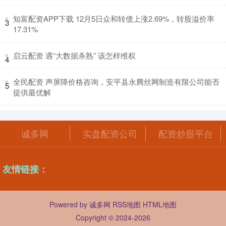
​知富配资APP下载 12月5日众和转债上涨2.69%，转股溢价率
3
17.31%
​启云配资 遇“大数据杀熟” 该怎样维权
4
​全民配资 声屏障价格咨询，安平县永腾丝网制造有限公司能否
5
提供最优解
诚多网
实盘配资公司
配资炒股平台
友情链接：
Powered by
诚多网
RSS地图
HTML地图
Copyright
© 2024-2026