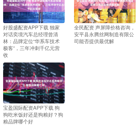
​好股盛配资APP下载 独家
​全民配资 声屏障价格咨询，
对话奕境汽车总经理曾清
安平县永腾丝网制造有限公
林：品牌定位“华系车技术
司能否提供最优解
极客”，三年冲刺千亿元营
收
​宝盈国际配资APP下载 狗
狗吃米饭好还是狗粮好？狗
粮品牌哪个好