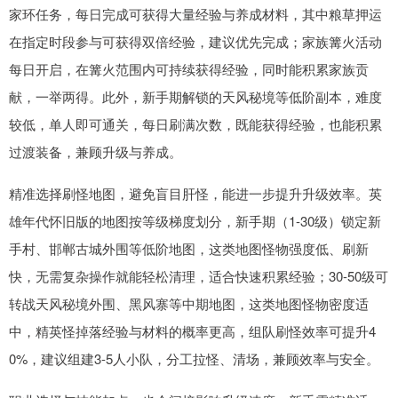
家环任务，每日完成可获得大量经验与养成材料，其中粮草押运
在指定时段参与可获得双倍经验，建议优先完成；家族篝火活动
每日开启，在篝火范围内可持续获得经验，同时能积累家族贡
献，一举两得。此外，新手期解锁的天风秘境等低阶副本，难度
较低，单人即可通关，每日刷满次数，既能获得经验，也能积累
过渡装备，兼顾升级与养成。
精准选择刷怪地图，避免盲目肝怪，能进一步提升升级效率。英
雄年代怀旧版的地图按等级梯度划分，新手期（1-30级）锁定新
手村、邯郸古城外围等低阶地图，这类地图怪物强度低、刷新
快，无需复杂操作就能轻松清理，适合快速积累经验；30-50级可
转战天风秘境外围、黑风寨等中期地图，这类地图怪物密度适
中，精英怪掉落经验与材料的概率更高，组队刷怪效率可提升4
0%，建议组建3-5人小队，分工拉怪、清场，兼顾效率与安全。