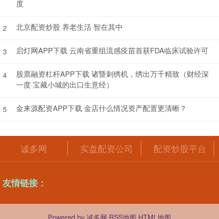
度
北京配资炒股 养老生活 智在其中
2
启灯网APP下载 云南省重组流感疫苗首获FDA临床试验许可
3
股票融资杠杆APP下载 诸暨刺绣机，绣出万千精致（财经深
4
一度·宝藏小城的出口生意经）
金来源配资APP下载 金店什么情况资产配置更清晰？
5
诚多网
实盘配资公司
配资炒股平台
友情链接：
Powered by
诚多网
RSS地图
HTML地图