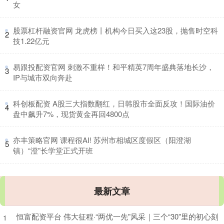
女
​股票杠杆融资官网 龙虎榜丨机构今日买入这23股，抛售时空科
2
技1.22亿元
​易跟投配资官网 刺激不重样！和平精英7周年盛典落地长沙，
3
IP与城市双向奔赴
​科创板配资 A股三大指数翻红，日韩股市全面反攻！国际油价
4
盘中飙升7%，现货黄金再回4800点
​亦丰策略官网 课程很AI! 苏州市相城区度假区（阳澄湖
5
镇）“澄”长学堂正式开班
最新文章
恒富配资平台 伟大征程·“两优一先”风采｜三个“30”里的初心刻
1