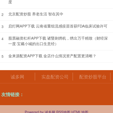
度
北京配资炒股 养老生活 智在其中
2
启灯网APP下载 云南省重组流感疫苗首获FDA临床试验许可
3
股票融资杠杆APP下载 诸暨刺绣机，绣出万千精致（财经深
4
一度·宝藏小城的出口生意经）
金来源配资APP下载 金店什么情况资产配置更清晰？
5
诚多网
实盘配资公司
配资炒股平台
友情链接：
Powered by
诚多网
RSS地图
HTML地图