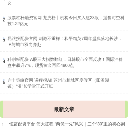
女
​股票杠杆融资官网 龙虎榜丨机构今日买入这23股，抛售时空科
2
技1.22亿元
​易跟投配资官网 刺激不重样！和平精英7周年盛典落地长沙，
3
IP与城市双向奔赴
​科创板配资 A股三大指数翻红，日韩股市全面反攻！国际油价
4
盘中飙升7%，现货黄金再回4800点
​亦丰策略官网 课程很AI! 苏州市相城区度假区（阳澄湖
5
镇）“澄”长学堂正式开班
最新文章
恒富配资平台 伟大征程·“两优一先”风采｜三个“30”里的初心刻
1