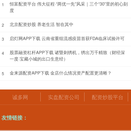
恒富配资平台 伟大征程·“两优一先”风采｜三个“30”里的初心刻
1
度
北京配资炒股 养老生活 智在其中
2
启灯网APP下载 云南省重组流感疫苗首获FDA临床试验许可
3
股票融资杠杆APP下载 诸暨刺绣机，绣出万千精致（财经深
4
一度·宝藏小城的出口生意经）
金来源配资APP下载 金店什么情况资产配置更清晰？
5
诚多网
实盘配资公司
配资炒股平台
友情链接：