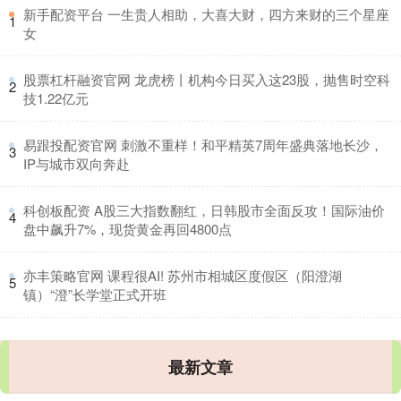
​新手配资平台 一生贵人相助，大喜大财，四方来财的三个星座
1
女
​股票杠杆融资官网 龙虎榜丨机构今日买入这23股，抛售时空科
2
技1.22亿元
​易跟投配资官网 刺激不重样！和平精英7周年盛典落地长沙，
3
IP与城市双向奔赴
​科创板配资 A股三大指数翻红，日韩股市全面反攻！国际油价
4
盘中飙升7%，现货黄金再回4800点
​亦丰策略官网 课程很AI! 苏州市相城区度假区（阳澄湖
5
镇）“澄”长学堂正式开班
最新文章