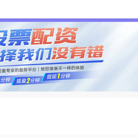
首页
诚多网
实盘配资公司