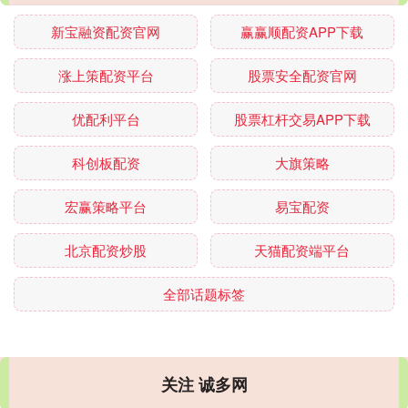
新宝融资配资官网
赢赢顺配资APP下载
涨上策配资平台
股票安全配资官网
优配利平台
股票杠杆交易APP下载
科创板配资
大旗策略
宏赢策略平台
易宝配资
北京配资炒股
天猫配资端平台
全部话题标签
关注 诚多网