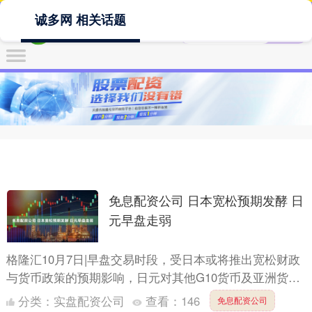
诚多网 相关话题
免息配资公司 日本宽松预期发酵 日
元早盘走弱
格隆汇10月7日|早盘交易时段，受日本或将推出宽松财政
与货币政策的预期影响，日元对其他G10货币及亚洲货币
均出现贬值。 澳大利亚国民银行分析师Rodrigo C....
分类：
实盘配资公司
查看：
146
免息配资公司