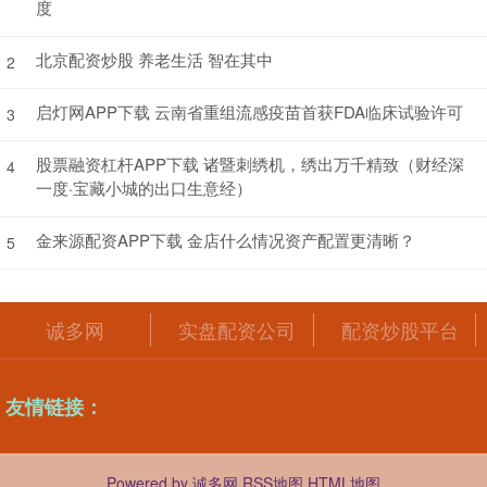
度
北京配资炒股 养老生活 智在其中
2
启灯网APP下载 云南省重组流感疫苗首获FDA临床试验许可
3
股票融资杠杆APP下载 诸暨刺绣机，绣出万千精致（财经深
4
一度·宝藏小城的出口生意经）
金来源配资APP下载 金店什么情况资产配置更清晰？
5
诚多网
实盘配资公司
配资炒股平台
友情链接：
Powered by
诚多网
RSS地图
HTML地图