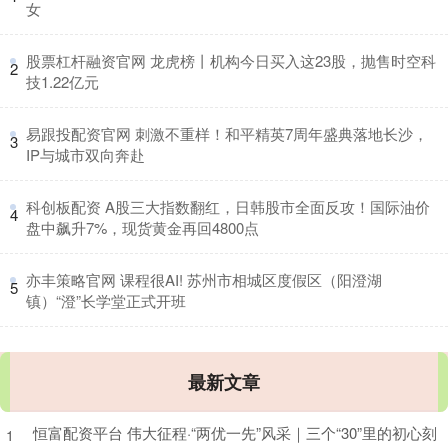
女
​股票杠杆融资官网 龙虎榜丨机构今日买入这23股，抛售时空科
2
技1.22亿元
​易跟投配资官网 刺激不重样！和平精英7周年盛典落地长沙，
3
IP与城市双向奔赴
​科创板配资 A股三大指数翻红，日韩股市全面反攻！国际油价
4
盘中飙升7%，现货黄金再回4800点
​亦丰策略官网 课程很AI! 苏州市相城区度假区（阳澄湖
5
镇）“澄”长学堂正式开班
最新文章
恒富配资平台 伟大征程·“两优一先”风采｜三个“30”里的初心刻
1