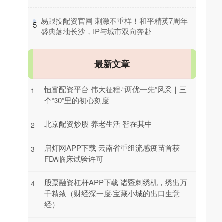
​易跟投配资官网 刺激不重样！和平精英7周年
5
盛典落地长沙，IP与城市双向奔赴
最新文章
恒富配资平台 伟大征程·“两优一先”风采｜三
1
个“30”里的初心刻度
北京配资炒股 养老生活 智在其中
2
启灯网APP下载 云南省重组流感疫苗首获
3
FDA临床试验许可
股票融资杠杆APP下载 诸暨刺绣机，绣出万
4
千精致（财经深一度·宝藏小城的出口生意
经）