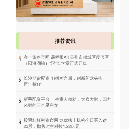
推荐资讯
​亦丰策略官网 课程很AI! 苏州市相城区度假区
1
（阳澄湖镇）“澄”长学堂正式开班
​长沙期货配资 “H拆A”之后，创新药龙头拟
2
再“H拆H”
​新手配资平台 一生贵人相助，大喜大财，四方
3
来财的三个星座女
​股票杠杆融资官网 龙虎榜丨机构今日买入这
4
23股，抛售时空科技1.22亿元