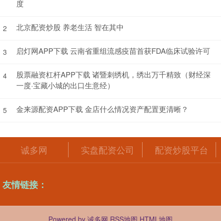
度
北京配资炒股 养老生活 智在其中
2
启灯网APP下载 云南省重组流感疫苗首获FDA临床试验许可
3
股票融资杠杆APP下载 诸暨刺绣机，绣出万千精致（财经深
4
一度·宝藏小城的出口生意经）
金来源配资APP下载 金店什么情况资产配置更清晰？
5
诚多网
实盘配资公司
配资炒股平台
友情链接：
Powered by
诚多网
RSS地图
HTML地图