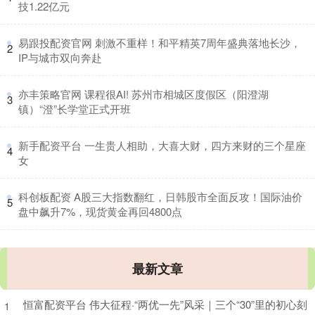
技1.22亿元
​易跟投配资官网 刺激不重样！和平精英7周年盛典落地长沙，
2
IP与城市双向奔赴
​亦丰策略官网 课程很AI! 苏州市相城区度假区（阳澄湖
3
镇）“澄”长学堂正式开班
​新手配资平台 一生贵人相助，大喜大财，四方来财的三个星座
4
女
​科创板配资 A股三大指数翻红，日韩股市全面反攻！国际油价
5
盘中飙升7%，现货黄金再回4800点
最新文章
恒富配资平台 伟大征程·“两优一先”风采｜三个“30”里的初心刻
1