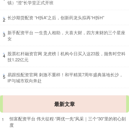
镇）“澄”长学堂正式开班
​长沙期货配资 “H拆A”之后，创新药龙头拟再“H拆H”
2
​新手配资平台 一生贵人相助，大喜大财，四方来财的三个星座
3
女
​股票杠杆融资官网 龙虎榜丨机构今日买入这23股，抛售时空科
4
技1.22亿元
​易跟投配资官网 刺激不重样！和平精英7周年盛典落地长沙，
5
IP与城市双向奔赴
最新文章
恒富配资平台 伟大征程·“两优一先”风采｜三个“30”里的初心刻
1
度