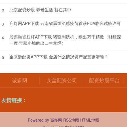
北京配资炒股 养老生活 智在其中
2
启灯网APP下载 云南省重组流感疫苗首获FDA临床试验许可
3
股票融资杠杆APP下载 诸暨刺绣机，绣出万千精致（财经深
4
一度·宝藏小城的出口生意经）
金来源配资APP下载 金店什么情况资产配置更清晰？
5
诚多网
实盘配资公司
配资炒股平台
友情链接：
Powered by
诚多网
RSS地图
HTML地图