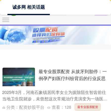
诚多网 相关话题
最专业股票配资 从拔牙到胎停：一
例孕产妇医疗纠纷背后的行业反思
2025年3月，河南石象镇居民李女士为拔除阻生智齿前往
当地卫生院就诊，未曾想这次常规治疗竟演变为一场医疗
事故。从术前承诺"对怀孕无影响"，到术后胎停流产与颞
分类：
配资炒股平台
查看：
128
最专业股票配资